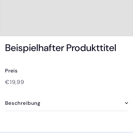
Beispielhafter Produkttitel
Preis
Normaler
€19,99
€19,99
Preis
Beschreibung