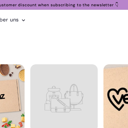
stomer discount when subscribing to the newsletter 👇
b 29 € Einkaufswert – einfach die Einzelkanne in den Waren
Pause
ber uns
slide
show