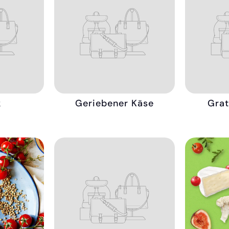
k
Geriebener Käse
Gra