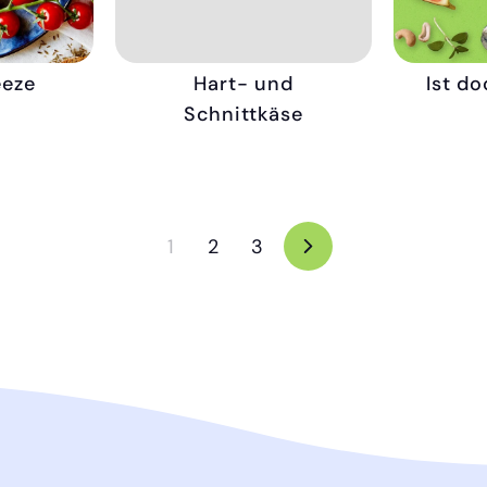
eze
Hart- und
Ist do
Schnittkäse
1
2
3
Forward