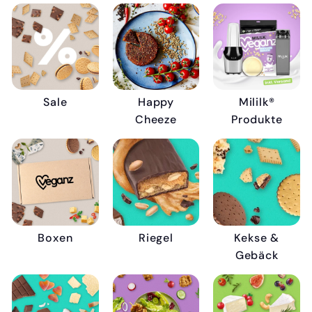
Sale
Happy
Mililk®
Cheeze
Produkte
Boxen
Riegel
Kekse &
Gebäck