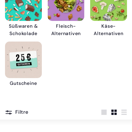
Süßwaren &
Fleisch-
Käse-
Schokolade
Alternativen
Alternativen
Gutscheine
Filtre
grand
Klein
Lis