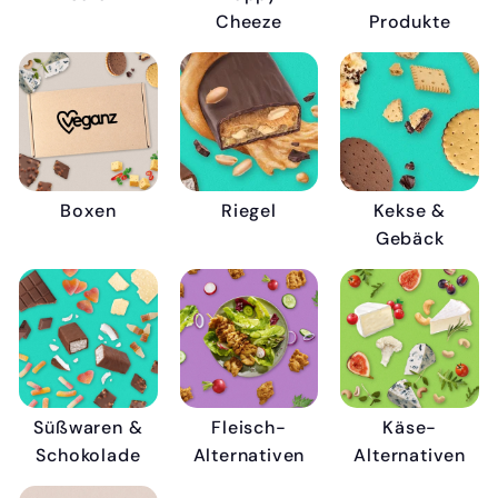
Cheeze
Produkte
Boxen
Riegel
Kekse &
Gebäck
Süßwaren &
Fleisch-
Käse-
Schokolade
Alternativen
Alternativen